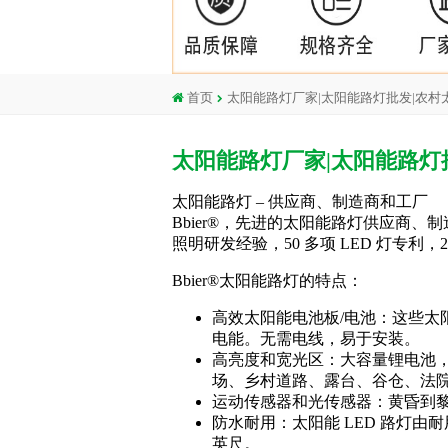
首页
太阳能路灯厂家|太阳能路灯批发|农村
太阳能路灯厂家|太阳能路灯
太阳能路灯 – 供应商、制造商和工厂
Bbier®，先进的太阳能路灯供应商、
照明研发经验，50 多项 LED 灯专利，20
Bbier®太阳能路灯的特点：
高效太阳能电池板/电池：这些太
电能。无需电线，易于安装。
高亮度和宽光区：大容量锂电池，
场、乡村道路、露台、谷仓、法
运动传感器和光传感器：黄昏到
防水耐用：太阳能 LED 路灯由耐
英尺。