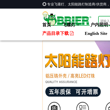
专业飞碟灯、太阳能路灯制造商/供货商，
首页
飞碟灯
户内照明
产品目录下载
English Site