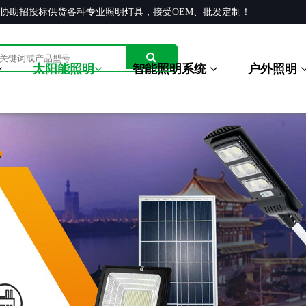
协助招投标供货各种专业照明灯具，接受OEM、批发定制！
太阳能照明
智能照明系统
户外照明