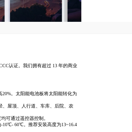
CC认证。我们拥有超过 13 年的商业
20%。太阳能电池板将太阳能转化为
小径、屋顶、人行道、车库、后院、农
度均可通过遥控器控制。
- 60℃。推荐安装高度为13~16.4