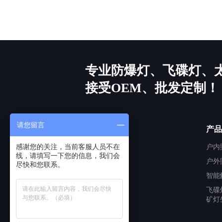
专业防爆灯、飞碟灯、
接受OEM、批发定制！
请您留言
常用
产品
感谢您的关注，当前客服人员不在
网站地图
户内
线，请填写一下您的信息，我们会
关于我们
户外
尽快和您联系。
联系我们
智能
新闻资讯
飞碟
矿灯
成为代理商